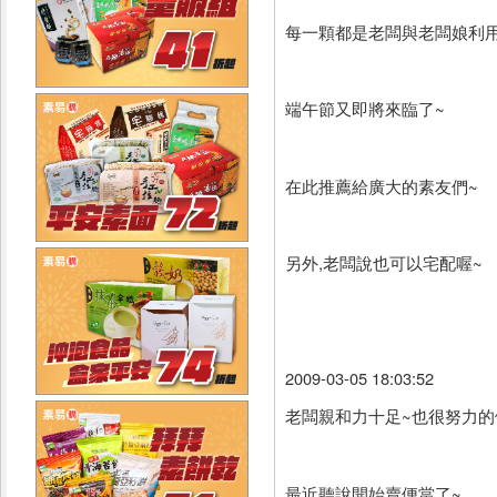
每一顆都是老闆與老闆娘利
端午節又即將來臨了~
在此推薦給廣大的素友們~
另外,老闆說也可以宅配喔~
2009-03-05 18:03:52
老闆親和力十足~也很努力的
最近聽說開始賣便當了~