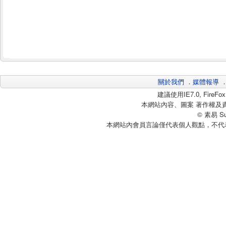
關於我們
．
媒體報導
建議使用IE7.0, Fire
本網站內容、圖案 著作權及
© 素易 Sui
本網站內會員言論僅代表個人觀點，不代