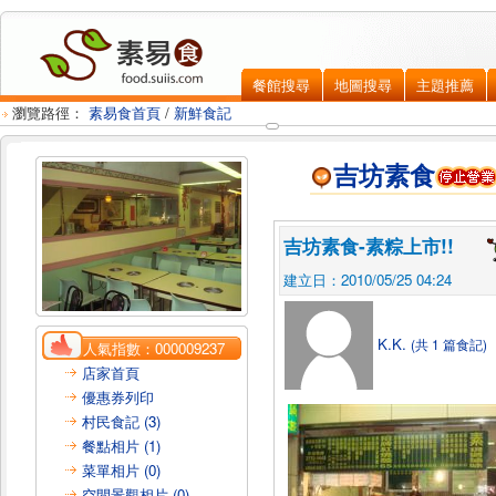
餐館搜尋
地圖搜尋
主題推薦
瀏覽路徑：
素易食首頁
/
新鮮食記
吉坊素食
吉坊素食-素粽上市!!
建立日：2010/05/25 04:24
K.K.
(共 1 篇食記)
人氣指數：
000009237
店家首頁
優惠券列印
村民食記 (3)
餐點相片 (1)
菜單相片 (0)
空間景觀相片 (0)