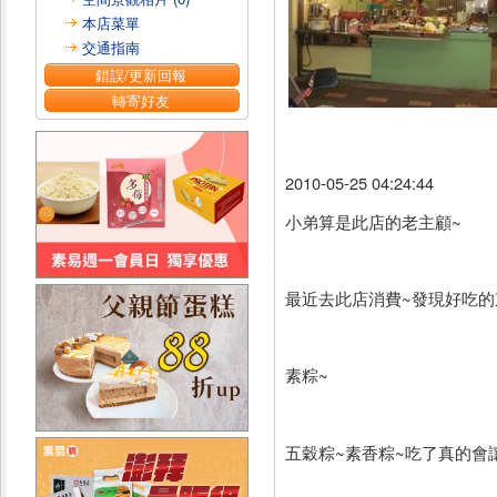
本店菜單
交通指南
錯誤/更新回報
轉寄好友
2010-05-25 04:24:44
小弟算是此店的老主顧~
最近去此店消費~發現好吃的
素粽~
五穀粽~素香粽~吃了真的會讓