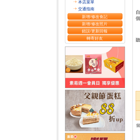
本店菜單
交通指南
新增/修改食記
新增/修改照片
錯誤/更新回報
轉寄好友
聽
留