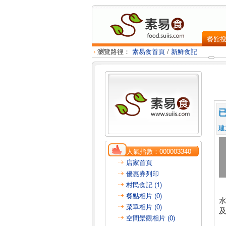
餐館
瀏覽路徑：
素易食首頁
/
新鮮食記
建
人氣指數：
000003340
店家首頁
優惠券列印
村民食記 (1)
餐點相片 (0)
菜單相片 (0)
空間景觀相片 (0)