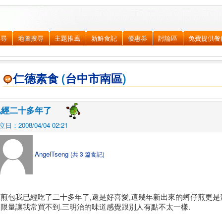
搜尋
地圖搜尋
主題推薦
新鮮食記
優惠券
討論區
免費提供餐
仁德素食
(
台中市
南區
)
已經二十多年了
立日：2008/04/04 02:21
AngelTseng
(共 3 篇食記)
水煎包我已經吃了二十多年了,還是好喜愛,這幾年新出來的蚵仔煎更是
及限量讓我常買不到.三明治的味道感覺跟別人有點不太一樣.