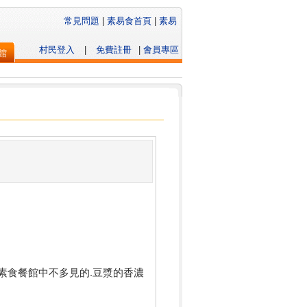
常見問題
|
素易食首頁
|
素易
村民登入
|
免費註冊
|
會員專區
館
素食餐館中不多見的.豆漿的香濃