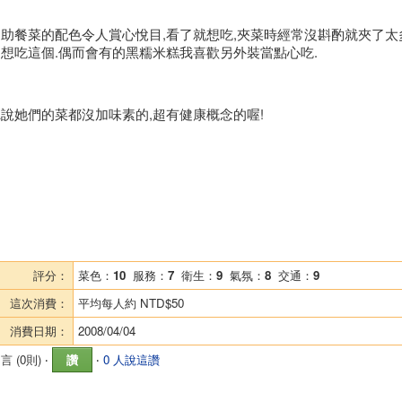
自助餐菜的配色令人賞心悅目,看了就想吃,夾菜時經常沒斟酌就夾了太
個想吃這個.偶而會有的黑糯米糕我喜歡另外裝當點心吃.
說她們的菜都沒加味素的,超有健康概念的喔!
評分：
菜色：
10
服務：
7
衛生：
9
氣氛：
8
交通：
9
這次消費：
平均每人約
NTD$50
消費日期：
2008/04/04
言 (
0則
) ‧
讚
‧
0 人說這讚