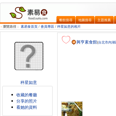
餐館搜尋
地圖搜尋
主題推薦
瀏覽路徑：
素易食首頁
/
會員專區
/
秤星如意的相片
興亨素食館
(
台北市
內湖
秤星如意
收藏的餐廳
分享的照片
看她的資料