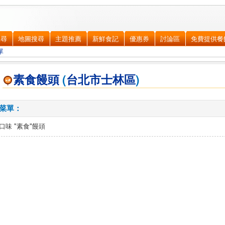
搜尋
地圖搜尋
主題推薦
新鮮食記
優惠券
討論區
免費提供餐
單
素食饅頭
(
台北市
士林區
)
菜單：
口味 "素食"饅頭