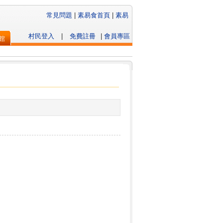
常見問題
|
素易食首頁
|
素易
村民登入
|
免費註冊
|
會員專區
館