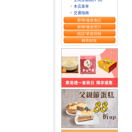
本店菜單
交通指南
新增/修改食記
新增/修改照片
錯誤/更新回報
轉寄好友