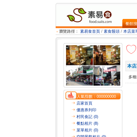
餐館
瀏覽路徑：
素易食首頁
/
素食饅頭
/
本店菜
本店
多種
人氣指數：
000000000
店家首頁
優惠券列印
村民食記 (0)
餐點相片 (8)
菜單相片 (0)
空間景觀相片 (0)