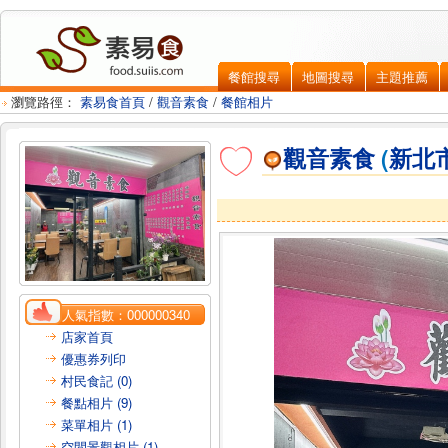
餐館搜尋
地圖搜尋
主題推薦
瀏覽路徑：
素易食首頁
/
觀音素食
/
餐館相片
觀音素食
(
新北
人氣指數：
000000340
店家首頁
優惠券列印
村民食記 (0)
餐點相片 (9)
菜單相片 (1)
空間景觀相片 (1)