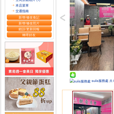
本店菜單
交通指南
新增/修改食記
新增/修改照片
錯誤/更新回報
轉寄好友
suiis服務處
共 