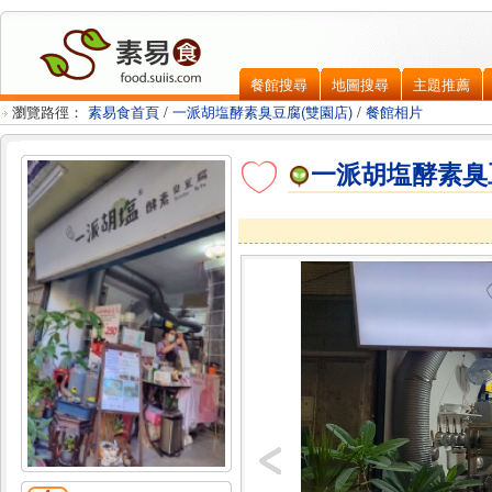
餐館搜尋
地圖搜尋
主題推薦
瀏覽路徑：
素易食首頁
/
一派胡塩酵素臭豆腐(雙園店)
/
餐館相片
一派胡塩酵素臭