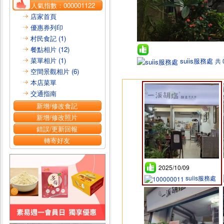
人氣指數：
000001122
店家首頁
優惠券列印
村民食記 (1)
餐點相片 (12)
菜單相片 (1)
suiis服務處
共 
空間景觀相片 (6)
本店菜單
交通指南
新增/修改食記
新增/修改照片
錯誤/更新回報
轉寄好友
2025/10/09
suiis服務處