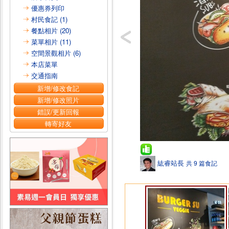
優惠券列印
村民食記 (1)
餐點相片 (20)
菜單相片 (11)
空間景觀相片 (6)
本店菜單
交通指南
新增/修改食記
新增/修改照片
錯誤/更新回報
轉寄好友
紘睿站長
共 9 篇食記