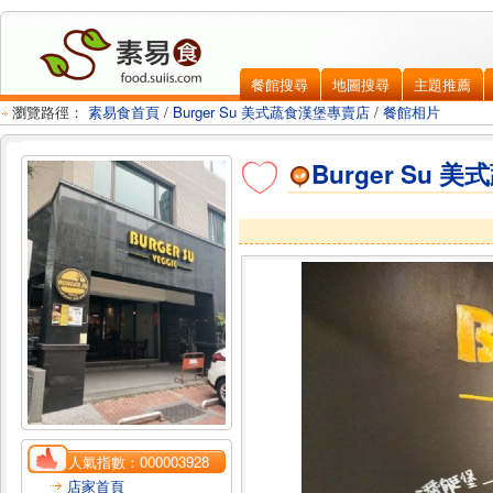
餐館搜尋
地圖搜尋
主題推薦
瀏覽路徑：
素易食首頁
/
Burger Su 美式蔬食漢堡專賣店
/
餐館相片
Burger Su
人氣指數：
000003928
店家首頁