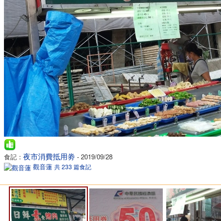
夜市消費抵用劵
食記：
- 2019/09/28
觀音蓮
共 233 篇食記