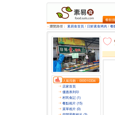
餐館
瀏覽路徑：
素易食首頁
/
日鮮素食烤肉
/
餐
人氣指數：
000010334
店家首頁
優惠券列印
村民食記 (1)
餐點相片 (15)
菜單相片 (0)
空間景觀相片 (3)