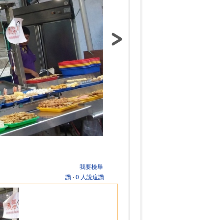
我要檢舉
讚
‧
0 人說這讚