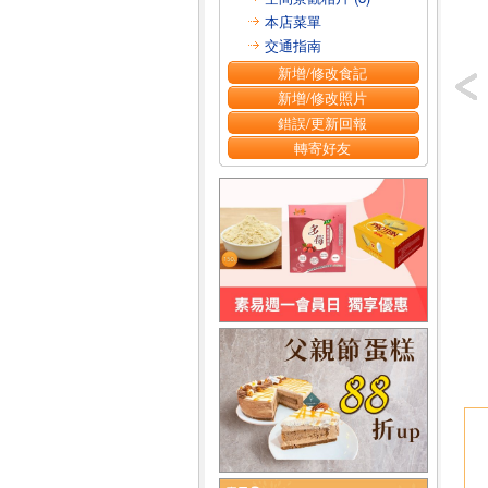
本店菜單
交通指南
新增/修改食記
新增/修改照片
錯誤/更新回報
轉寄好友