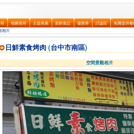
搜尋
地圖搜尋
主題推薦
新鮮食記
優惠券
討論區
免費提供餐
館相片
日鮮素食烤肉
(
台中市
南區
)
空間景觀相片