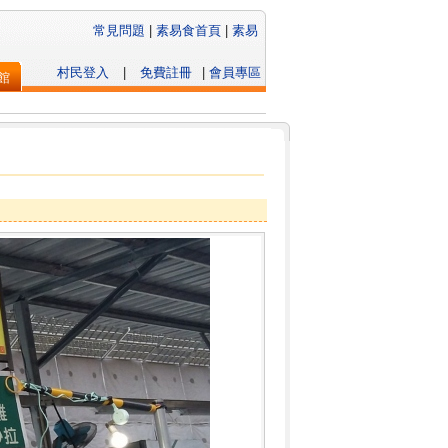
常見問題
|
素易食首頁
|
素易
村民登入
|
免費註冊
|
會員專區
館