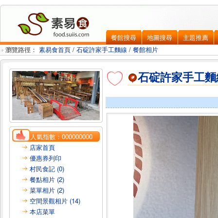
餐館搜尋
地圖搜尋
主題推薦
瀏覽路徑：
素易食首頁
/
石碇許家手工麵線
/
餐館相片
石碇許家手工麵
人氣指數：
000000000
店家首頁
優惠券列印
村民食記 (0)
餐點相片 (2)
菜單相片 (2)
空間景觀相片 (14)
本店菜單