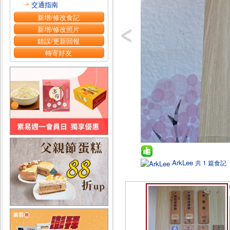
交通指南
新增/修改食記
新增/修改照片
錯誤/更新回報
轉寄好友
ArkLee
共 1 篇食記