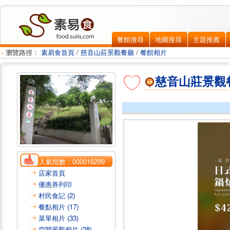
餐館搜尋
地圖搜尋
主題推薦
瀏覽路徑：
素易食首頁
/
慈音山莊景觀餐廳
/
餐館相片
慈音山莊景觀
人氣指數：
000016299
店家首頁
優惠券列印
村民食記 (2)
餐點相片 (17)
菜單相片 (33)
空間景觀相片 (28)