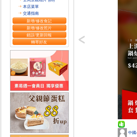
本店菜單
交通指南
新增/修改食記
新增/修改照片
錯誤/更新回報
轉寄好友
中國