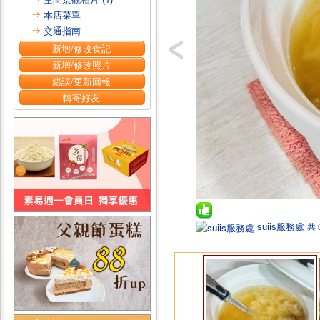
本店菜單
交通指南
新增/修改食記
新增/修改照片
錯誤/更新回報
轉寄好友
suiis服務處
共 