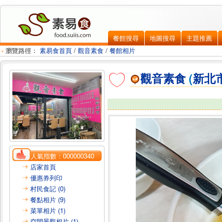
餐館搜尋
地圖搜尋
主題推薦
瀏覽路徑：
素易食首頁
/
觀音素食
/
餐館相片
觀音素食
(
新北
人氣指數：
000000340
店家首頁
優惠券列印
村民食記 (0)
餐點相片 (9)
菜單相片 (1)
空間景觀相片 (1)