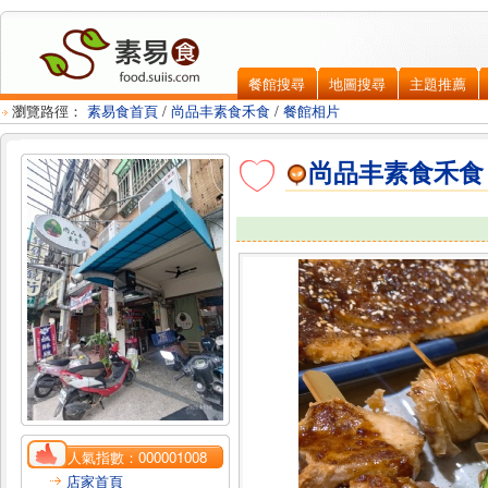
餐館搜尋
地圖搜尋
主題推薦
瀏覽路徑：
素易食首頁
/
尚品丰素食禾食
/
餐館相片
尚品丰素食禾食
人氣指數：
000001008
店家首頁