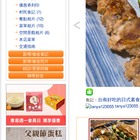
優惠券列印
村民食記 (1)
餐點相片 (12)
菜單相片 (10)
空間景觀相片 (6)
本店菜單
交通指南
新增/修改食記
新增/修改照片
錯誤/更新回報
轉寄好友
台南好吃的日式素食 
食記：
tanya123055