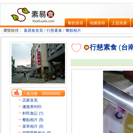
餐館搜尋
地圖搜尋
主題推薦
瀏覽路徑：
素易食首頁
/
行慈素食
/
餐館相片
行慈素食
(
台
人氣指數：
000006932
店家首頁
優惠券列印
村民食記 (1)
餐點相片 (5)
菜單相片 (0)
空間景觀相片 (0)