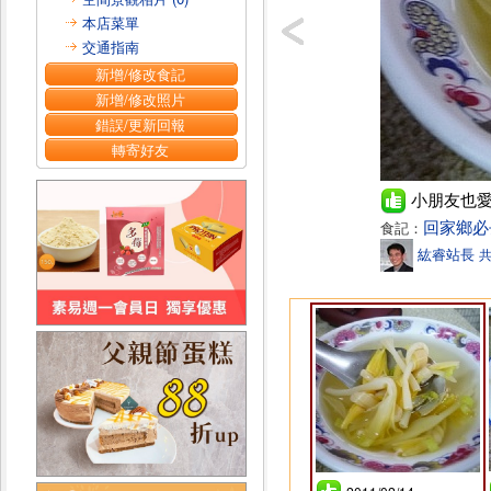
本店菜單
交通指南
新增/修改食記
新增/修改照片
錯誤/更新回報
轉寄好友
小朋友也
回家鄉必
食記：
紘睿站長
共