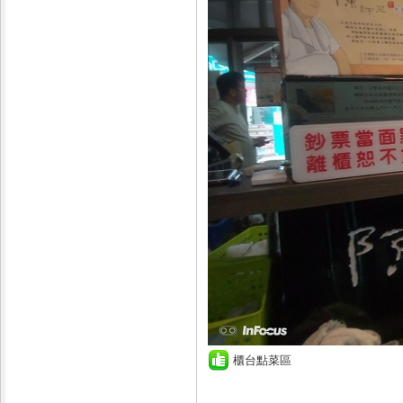
櫃台點菜區