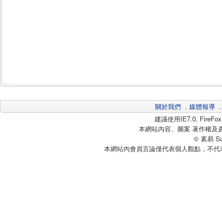
關於我們
．
媒體報導
建議使用IE7.0, Fire
本網站內容、圖案 著作權及
© 素易 Sui
本網站內會員言論僅代表個人觀點，不代