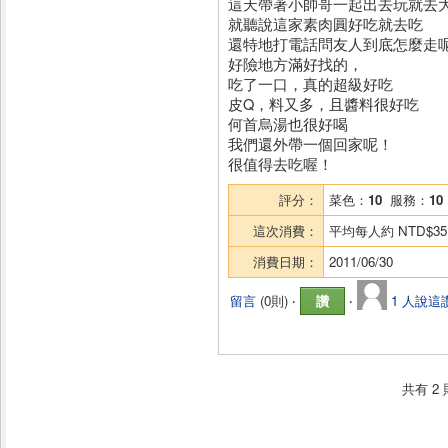
這天帶著小帥哥一起出去玩就去
就聽說這家素肉圓好吃就去吃
還特地打電話問友人到底怎麼走
好險地方滿好找的，
吃了一口，真的超級好吃
皮Q，料又多，且醬料很好吃
何首烏湯也很好喝
我們還外帶一個回家呢！
很值得去吃喔！
評分：
菜色：
10
服務：
10
這次消費：
平均每人約
NTD$35
消費日期：
2011/06/30
留言
(
0則
) ‧
讚
‧
1 人說這
共有
2