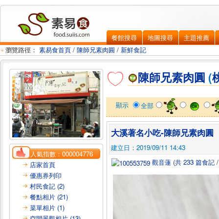
餐館搜尋
地圖搜尋
主題推薦
瀏覽路徑：
素易食首頁
/
陳師兄素肉圓
/
新鮮食記
陳師兄素肉圓
(
顯示
全部
大溪著名小吃-陳師兄素肉圓
建立日：2019/09/11 14:43
人氣指數：
000004776
觀音蓮
(
共 233 篇食記
店家首頁
優惠券列印
村民食記 (2)
餐點相片 (21)
菜單相片 (1)
空間景觀相片 (13)