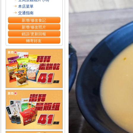
本店菜單
交通指南
新增/修改食記
新增/修改照片
錯誤/更新回報
轉寄好友