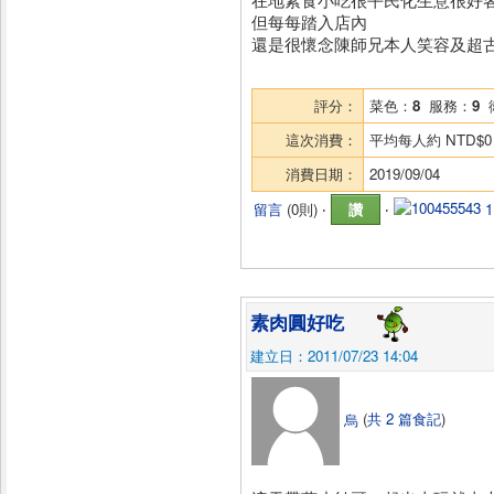
但每每踏入店內
還是很懷念陳師兄本人笑容及超古早味
評分：
菜色：
8
服務：
9
這次消費：
平均每人約
NTD$0
消費日期：
2019/09/04
留言
(
0則
) ‧
讚
‧
素肉圓好吃
建立日：2011/07/23 14:04
烏
(
共 2 篇食記
)