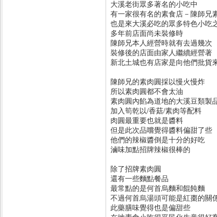
大溪老街眾多著名的小吃中
有一家很有名的素食店－陳師兄
也是來大溪必吃的眾多特色小吃
多年前店面尚未裝修時
陳師兄本人經營時就有去過幾次
裝修後的店面由家人繼續經營著
新北土城也有店家是向他們批貨
陳師兄的素肉圓採以慢火慢炸
所以素肉圓都不會太油
素肉圓內餡為道地的大溪豆類製
加入筍乾以/香菇/素肉等配料
肉圓最重要也就是醬料
但是此次品嚐覺得醬料偏甜了些
他們的辣椒醬倒是十分的好吃
滷味加點招牌辣椒很棒的
除了招牌素肉圓
還有一些麵點餐品
最常點的是何首烏麵和餛飩麵
不過何首烏湯頭可能是紅棗的關
此藥膳味覺得也是偏甜些
在地素食小吃很平民化生意很好