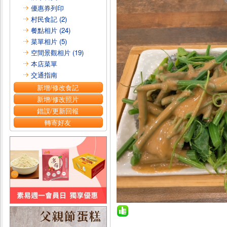
優惠券列印
村民食記 (2)
餐點相片 (24)
菜單相片 (5)
空間景觀相片 (19)
本店菜單
交通指南
新增/修改食記
新增/修改照片
錯誤/更新回報
轉寄好友