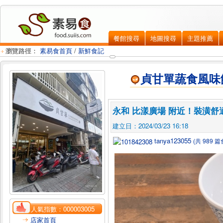
餐館搜尋
地圖搜尋
主題推薦
瀏覽路徑：
素易食首頁
/
新鮮食記
貞甘單蔬食風味館
永和 比漾廣場 附近！裝潢舒
建立日：2024/03/23 16:18
tanya123055
(共 989 
人氣指數：
000003005
店家首頁