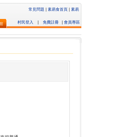
常見問題
|
素易食首頁
|
素易
村民登入
|
免費註冊
|
會員專區
館
來很普通,