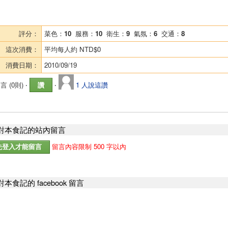
評分：
菜色：
10
服務：
10
衛生：
9
氣氛：
6
交通：
8
這次消費：
平均每人約
NTD$0
消費日期：
2010/09/19
言 (
0則
) ‧
讚
‧
1 人說這讚
對本食記的站內留言
留言內容限制 500 字以內
本食記的 facebook 留言