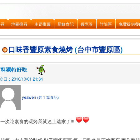
搜尋
地圖搜尋
主題推薦
新鮮食記
優惠券
討論區
免費提供餐
口味香豐原素食燒烤
(
台中市
豐原區
)
醬料獨特好吃
立日：2010/10/01 21:34
yeawen
(共 1 篇食記)
一次吃素食的碳烤我就迷上這家了!!!!
起第一次去買的時候,點了蠻多東西,第一口吃的是碳烤百頁,因為看起