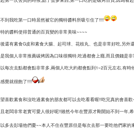
不到我吃第一口時居然被它的獨特醬料所吸引住了!!!!
特的醬料使得普通的百頁變的非常美味~~~~
然後還有素食G皮和素食大腸、起司球、花枝丸、也是非常好吃,另外還
但是我個人非常推薦碳烤因為口味很獨特,吃過都會上癮,而且價錢是非
以每次去點都會點非常多,兩個人吃大約都會點到1~2百元左右,有時
感覺就很飽了!!!!
望喜歡素食和沒吃過素食的朋友都可以去吃看看喔!!吃完真的會喜歡~
而且老闆非常老實可愛人很好呢!!雖然今年在豐原才剛開始不到一年,
可以多去彭場他們憂~~本人不住在豐原但是每次去那一要吃他們家的東