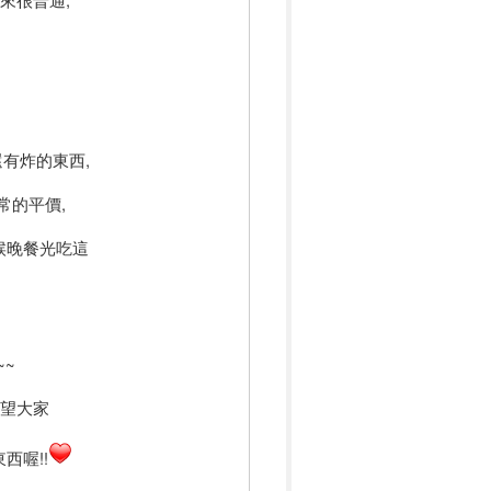
有炸的東西,
常的平價,
候晚餐光吃這
~
希望大家
西喔!!