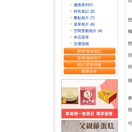
優惠券列印
村民食記 (2)
餐點相片 (7)
想
菜單相片 (6)
空間景觀相片 (4)
獨
本店菜單
交通指南
新增/修改食記
新增/修改照片
錯誤/更新回報
所
轉寄好友
個
希