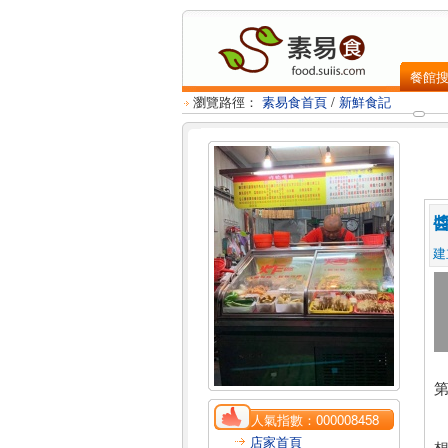
餐館
瀏覽路徑：
素易食首頁
/
新鮮食記
建
第
人氣指數：
000008458
店家首頁
想